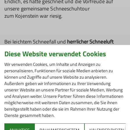
Endlich, es hatte geschneit und die Vorfreude auf
unsere gemeinsame Schneeschuhtour
zum Kojenstein war riesig.
Bei leichtem Schneefall und
herrlicher Schneeluft
liefen wir vom Parkplatz der Imbergbahn aus los.
Diese Website verwendet Cookies
Der Weg führte durch frischen Pulverschnee bergauf
und bergab zum Kojenstein. Zwischendurch traute
Wir verwenden Cookies, um Inhalte und Anzeigen zu
sich sogar die Sonne raus und wir hatten einen
personalisieren, Funktionen für soziale Medien anbieten zu
können und Zugriffe auf unsere Website zu analysieren.
herrlichen Ausblick auf die Nagelfluhkette
.
Außerdem geben wir Informationen zu Ihrer Verwendung
Pünktlich zum Mittagessen
erreichten wir den kleinen
unserer Website an unsere Partner für soziale Medien, Werbung
und Analysen weiter. Unsere Partner führen diese Informationen
Gipfel und mit dem Gipfel kam dann auch der
möglicherweise mit weiteren Daten zusammen, die Sie ihnen
vorhergesagte neue Schneefall. Da wir uns alle einig
bereitgestellt haben oder die sie im Rahmen Ihrer Nutzung der
waren, dass es diesen Winter einfach noch mehr
Dienste gesammelt haben.
Schnee benötigt,