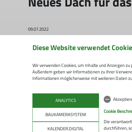
Neues Dach für das
09.07.2022
News
Diese Website verwendet Cooki
In diesem Frühsommer bekam das Schlafhaus un
Wir verwenden Cookies, um Inhalte und Anzeigen zu p
Hier die ersten Bilder von T. Huber
Außerdem geben wir Informationen zu Ihrer Verwendu
Informationen möglicherweise mit weiteren Daten zu
Akzeptier
ANALYTICS
Cookie Beschr
BAUKAMERASYSTEM
Die verantwort
durchführen, s
KALENDER.DIGITAL