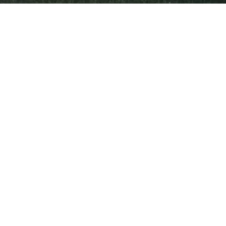
Infos zu Bergsport
emein
anung
ie Natur
 biken
So verhältst du dich auf deiner
erung