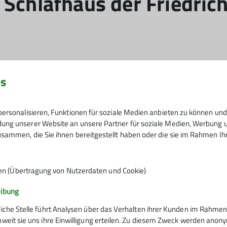
 Schlafhaus der Friedric
es
serer Friedrichshafener Hütte ein neues Dach incl. einer
ersonalisieren, Funktionen für soziale Medien anbieten zu können und 
ng unserer Website an unsere Partner für soziale Medien, Werbung un
sammen, die Sie ihnen bereitgestellt haben oder die sie im Rahmen I
en (Übertragung von Nutzerdaten und Cookie)
eibung
liche Stelle führt Analysen über das Verhalten ihrer Kunden im Rahmen
oweit sie uns ihre Einwilligung erteilen. Zu diesem Zweck werden anon