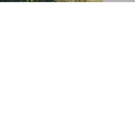
Deutscher Alpenverein (DAV)
Friedrichshafen e.V.
Untereschstr. 19
88046 Friedrichshafen
Telefon +49754122361
Kontakt