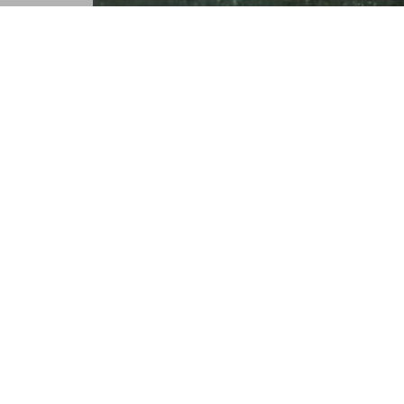
DAV
DAV 
allg
Über den DAV
Leitbild des DAV
Tourenpl
Bergwetter
Raus in d
Notruf und Rettung in den Alpen
Natürlich
Hüttensuche
Auf Tour: 
Lawinenlagebericht
Bergwand