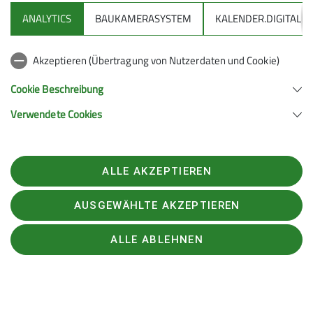
ANALYTICS
BAUKAMERASYSTEM
KALENDER.DIGITAL
Akzeptieren (Übertragung von Nutzerdaten und Cookie)
Technik ist alles?!
Cookie Beschreibung
Verwendete Cookies
Auf- und Abfellen
Gehtechnik
Fahren im Tiefschnee
ALLE AKZEPTIEREN
AUSGEWÄHLTE AKZEPTIEREN
ALLE ABLEHNEN