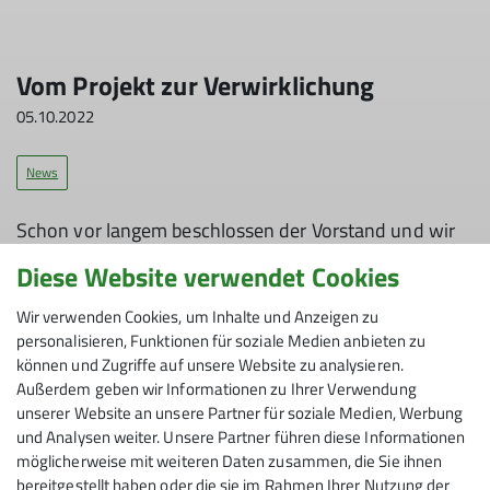
Vom Projekt zur Verwirklichung
05.10.2022
News
Schon vor langem beschlossen der Vorstand und wir
Webmaster das mehrjährige Projekt
Diese Website verwendet Cookies
"alpenverein.digital" (okay, mit ca. 300 anderen
Sektionen auf der DAV-Hauptversammlung 2018).
Wir verwenden Cookies, um Inhalte und Anzeigen zu
Diese frische Website ist Teil davon. Aus einer Art
personalisieren, Funktionen für soziale Medien anbieten zu
digitalem Baukasten und mit Unterstützung des DAV-
können und Zugriffe auf unsere Website zu analysieren.
Außerdem geben wir Informationen zu Ihrer Verwendung
Supports sowie Tipps aus anderen Sektionen konnten
unserer Website an unsere Partner für soziale Medien, Werbung
neue Seiten zusammengezimmert werden.
und Analysen weiter. Unsere Partner führen diese Informationen
möglicherweise mit weiteren Daten zusammen, die Sie ihnen
bereitgestellt haben oder die sie im Rahmen Ihrer Nutzung der