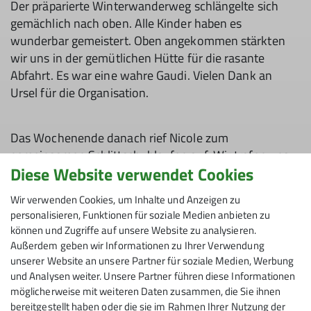
Der präparierte Winterwanderweg schlängelte sich
gemächlich nach oben. Alle Kinder haben es
wunderbar gemeistert. Oben angekommen stärkten
wir uns in der gemütlichen Hütte für die rasante
Abfahrt. Es war eine wahre Gaudi. Vielen Dank an
Ursel für die Organisation.
Das Wochenende danach rief Nicole zum
gemeinsamen Schlittschuhlaufen auf. Wir trafen uns
Diese Website verwendet Cookies
um die Mittagszeit am Eisplatz in Lindenberg. Die
Sonne lachte, fetzige Musik beschallte den Eisplatz
Wir verwenden Cookies, um Inhalte und Anzeigen zu
und so zogen 8 Kinder mit Ihren Eltern eine Bahn nach
personalisieren, Funktionen für soziale Medien anbieten zu
der anderen. Es war ein toller Ausflug, den wir gerne
können und Zugriffe auf unsere Website zu analysieren.
im nächsten Winter wiederholen. Vielen Dank liebe
Außerdem geben wir Informationen zu Ihrer Verwendung
Nicole für die großartige Idee.
unserer Website an unsere Partner für soziale Medien, Werbung
und Analysen weiter. Unsere Partner führen diese Informationen
möglicherweise mit weiteren Daten zusammen, die Sie ihnen
bereitgestellt haben oder die sie im Rahmen Ihrer Nutzung der